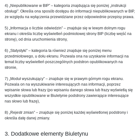
4) „Niepublikowane w BIP” – kategoria znajdująca się poniżej „instrukcji
obsługi”. Określa ona sposób dostępu do informacji niepublikowanych w BIP,
ze względu na wyłączenia przewidziane przez odpowiednie przepisy prawa.
5) „Informacja o liczbie odwiedzin” – znajduje się w lewym dolnym rogu
ekranu i określa liczbę wyświetleń podmiotowej strony BIP (liczbę wejść na
stronę), od dnia uruchomienia strony,
6) „Statystyki” – kategoria ta również znajduje się poniżej menu
przedmiotowego, u dołu ekranu. Pozwala ona na uzyskanie informacji na
temat liczby wyświetleń poszczególnych podstron opublikowanych na
stronie,
7) „Moduł wyszukujący” – znajduje się w prawym górnym rogu ekranu.
Pozwala on na wyszukiwanie interesujących nas informacji, poprzez
wpisanie słowa lub frazy (po wpisaniu danego słowa lub frazy wyświetlą się
wszystkie opublikowane w Biuletynie podstrony zawierające interesujące
nas słowo lub frazę),
8) „Rejestr zmian” – znajduje się poniżej każdej wyświetlonej podstrony i
określa datę danej zmiany.
3. Dodatkowe elementy Biuletynu