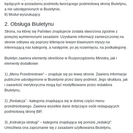
będących w posiadaniu podmiotu tworzącego podmiotową stronę Biuletynu,
a nie udostępnionych w Biuletynie,
8) Moduł wyszukujący.
2. Obsługa Biuletynu
Strona, na której się Państwo znajdujecie została stworzona zgodnie z
powyżej wymienionymi zasadami. Uzyskanie informacji zamieszczonej na
stronie odbywa się poprzez kliknięcie lewym klawiszem myszy na
interesującą nas kategorię, a następnie, po jej rozwinięciu, na podkategorię.
Biuletyn zawiera elementy określone w Rozporządzeniu Ministra, jak i
elementy dodatkowe:
1) „Menu Przedmiotowe” – znajduje się po lewej stronie. Zawiera informacje
publiczne udostępnione w Biuletynie przez dany podmiot. Jego struktura, jak
i zawartość merytoryczna mogą być modyfikowane przez redaktora
Biuletynu,
2) „Redakcja” - kategoria znajdująca się w dolnej części menu
przedmiotowego. Zawiera wszelkie dane dotyczące osób redagujących
podmiotową stronę BIP,
3) „Instrukcja obsługi” – kategoria znajdująca się poniżej „redakcji”.
Umożliwia ona zapoznanie się z zasadami użytkowania Biuletynu,