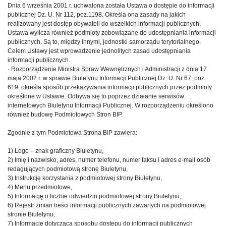
Dnia 6 września 2001 r. uchwalona została Ustawa o dostępie do informacji
publicznej Dz. U. Nr 112, poz.1198. Określa ona zasady na jakich
realizowany jest dostęp obywateli do wszelkich informacji publicznych.
Ustawa wylicza również podmioty zobowiązane do udostępniania informacji
publicznych. Są to, między innymi, jednostki samorządu terytorialnego.
Celem Ustawy jest wprowadzenie jednolitych zasad udostępniania
informacji publicznych.
· Rozporządzenie Ministra Spraw Wewnętrznych i Administracji z dnia 17
maja 2002 r. w sprawie Biuletynu Informacji Publicznej Dz. U. Nr 67, poz.
619, określa sposób przekazywania informacji publicznych przez podmioty
określone w Ustawie. Odbywa się to poprzez działanie serwisów
internetowych Biuletynu Informacji Publicznej. W rozporządzeniu określono
również budowę Podmiotowych Stron BIP.
Zgodnie z tym Podmiotowa Strona BIP zawiera:
1) Logo – znak graficzny Biuletynu,
2) Imię i nazwisko, adres, numer telefonu, numer faksu i adres e-mail osób
redagujących podmiotową stronę Biuletynu,
3) Instrukcję korzystania z podmiotowej strony Biuletynu,
4) Menu przedmiotowe,
5) Informację o liczbie odwiedzin podmiotowej strony Biuletynu,
6) Rejestr zmian treści informacji publicznych zawartych na podmiotowej
stronie Biuletynu,
7) Informację dotyczącą sposobu dostępu do informacji publicznych