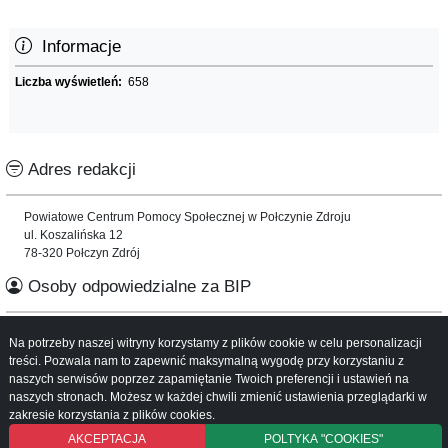
Informacje
Liczba wyświetleń:
658
Adres redakcji
Powiatowe Centrum Pomocy Społecznej w Połczynie Zdroju
ul. Koszalińska 12
78-320 Połczyn Zdrój
Osoby odpowiedzialne za BIP
Informacje o serwisie
Na potrzeby naszej witryny korzystamy z plików cookie w celu personalizacji
treści. Pozwala nam to zapewnić maksymalną wygodę przy korzystaniu z
naszych serwisów poprzez zapamiętanie Twoich preferencji i ustawień na
Mapa serwisu
naszych stronach. Możesz w każdej chwili zmienić ustawienia przeglądarki w
Instrukcja obsługi
zakresie korzystania z plików cookies.
AKCEPTACJA
POLTYKA "COOKIES"