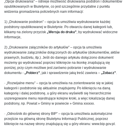
„Opcje drukowania” – istnieje możliwość drukowania podstron i dokumentów
opublikowanych w Biuletynie, co jest szczególnie przydatne z punktu
widzenia gromadzenia potrzebnych nam informacji:
1) „Drukowanie podstron” – opcja ta umożliwia wydrukowanie każdej
podstrony opublikowanej w Biuletynie. Po otwarciu danej kategorii lub,
klikamy na zielony przycisk
„Wersja do druku”
, by wydrukować widoczne
informacje,
2) „Drukowanie załączników do artykułów” – opcja ta umożliwia
wydrukowanie załączników dołączonych do artykułów (dokumentów, aktów
prawnych, budżetu, itp.). Jeśli do danego artykułu dołączono dokument
możemy go wydrukować poprzez kliknięcie na ikonkę znajdującą się
poniżej, przy czym możliwe jest zarówno pobranie i wydrukowanie
dokumentu -
„Pobierz”
, jak i sprawdzenie jaką treść zawiera –
„Zobacz”
.
· „Rozwijalne menu” – opcja ta umożliwia na zorientowanie się w jakiej
kategorii i podstronie się aktualnie znajdujemy. Po kliknięciu na daną
kategorię i dalej podstronę, u góry ekranu wyświetli się hierarchicznie
uszeregowane menu rejestrujące kolejne kroki, a więc lokalizację danej
podstrony, np. Powiat » Gminy w powiecie » Gmina xxxxxx.
· „Odnośnik do głównej strony BIP” – opcja ta umożliwia automatyczne
przejście na główną stronę Biuletynu Informacji Publicznej, poprzez
kliknięcie na nazwę strony znajdującą się u góry ekranu: www.bip.gov.pl.