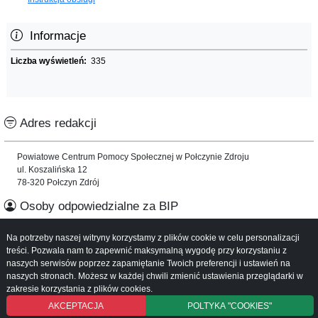
Informacje
Liczba wyświetleń:
335
Adres redakcji
Powiatowe Centrum Pomocy Społecznej w Połczynie Zdroju
ul. Koszalińska 12
78-320 Połczyn Zdrój
Osoby odpowiedzialne za BIP
Na potrzeby naszej witryny korzystamy z plików cookie w celu personalizacji
Informacje o serwisie
treści. Pozwala nam to zapewnić maksymalną wygodę przy korzystaniu z
naszych serwisów poprzez zapamiętanie Twoich preferencji i ustawień na
Mapa serwisu
naszych stronach. Możesz w każdej chwili zmienić ustawienia przeglądarki w
Instrukcja obsługi
zakresie korzystania z plików cookies.
AKCEPTACJA
POLTYKA "COOKIES"