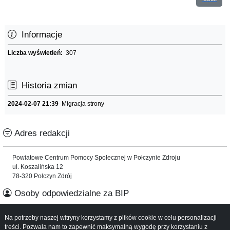
Informacje
Liczba wyświetleń:
307
Historia zmian
2024-02-07 21:39
Migracja strony
Adres redakcji
Powiatowe Centrum Pomocy Społecznej w Połczynie Zdroju
ul. Koszalińska 12
78-320 Połczyn Zdrój
Osoby odpowiedzialne za BIP
Na potrzeby naszej witryny korzystamy z plików cookie w celu personalizacji
Informacje o serwisie
treści. Pozwala nam to zapewnić maksymalną wygodę przy korzystaniu z